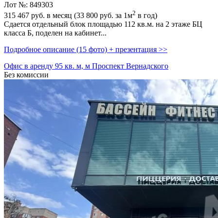
Лот №: 849303
2
315 467
руб. в месяц (33 800
руб.
за 1м
в год)
Сдается отдельный блок площадью 112 кв.м. на 2 этаже БЦ
класса Б,­ поделен на кабинет...
Подробное описание (15 фото) + презентация >>
Офис в аренду 95 кв. м, м Проспект Вернадского
Без комиссии