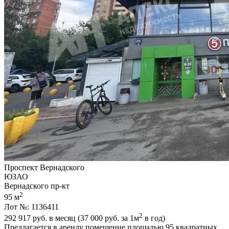
Проспект Вернадского
ЮЗАО
Вернадского пр-кт
2
95 м
Лот №: 1136411
2
292 917
руб. в месяц (37 000
руб.
за 1м
в год)
Предлагается в аренду помещение площадью 95 квадратных