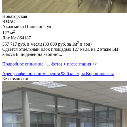
Новаторская
ЮЗАО
Академика Пилюгина ул
2
127 м
Лот №: 864187
2
357 717
руб. в месяц (33 800
руб.
за 1м
в год)
Сдается отдельный блок площадью 127 кв.м. на 2 этаже БЦ
класса Б,­ поделен на кабинет...
Подробное описание (11 фото) + презентация >>
Аренда офисного помещения 98.6 кв. м, м Воронцовская
Без комиссии