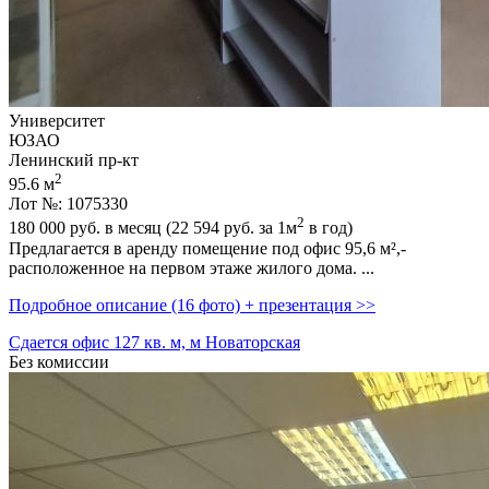
Университет
ЮЗАО
Ленинский пр-кт
2
95.6 м
Лот №: 1075330
2
180 000
руб. в месяц (22 594
руб.
за 1м
в год)
Предлагается в аренду помещение под офис 95,­6 м²,­
расположенное на первом этаже жилого дома. ...
Подробное описание (16 фото) + презентация >>
Сдается офис 127 кв. м, м Новаторская
Без комиссии