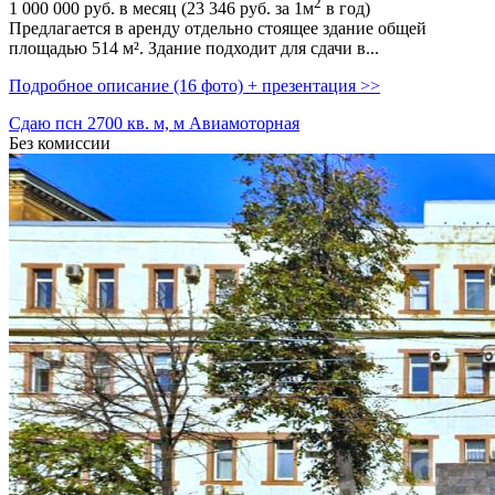
2
1 000 000
руб. в месяц (23 346
руб.
за 1м
в год)
Предлагается в аренду отдельно стоящее здание общей
площадью 514 м². Здание подходит для сдачи в...
Подробное описание (16 фото) + презентация >>
Сдаю псн 2700 кв. м, м Авиамоторная
Без комиссии