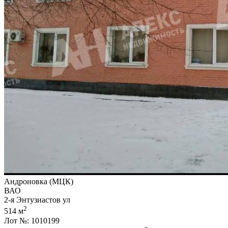
Андроновка (МЦК)
ВАО
2-я Энтузиастов ул
2
514 м
Лот №: 1010199