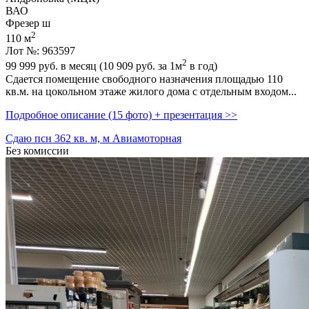
ВАО
Фрезер ш
2
110 м
Лот №: 963597
2
99 999
руб. в месяц (10 909
руб.
за 1м
в год)
Сдается помещение свободного назначения площадью 110
кв.м. на цокольном этаже жилого дома с отдельным входом...
Подробное описание (15 фото) + презентация >>
Сдаю псн 362 кв. м, м Авиамоторная
Без комиссии