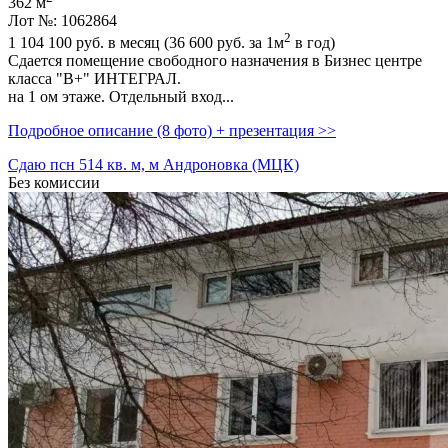
362 м
Лот №: 1062864
2
1 104 100
руб. в месяц (36 600
руб.
за 1м
в год)
Сдается помещение свободного назначения в Бизнес центре
класса "В+" ИНТЕГРАЛ.
на 1 ом этаже. Отдельный вход...
Подробное описание (8 фото) + презентация >>
Сдаю псн 514 кв. м, м Андроновка (МЦК)
Без комиссии