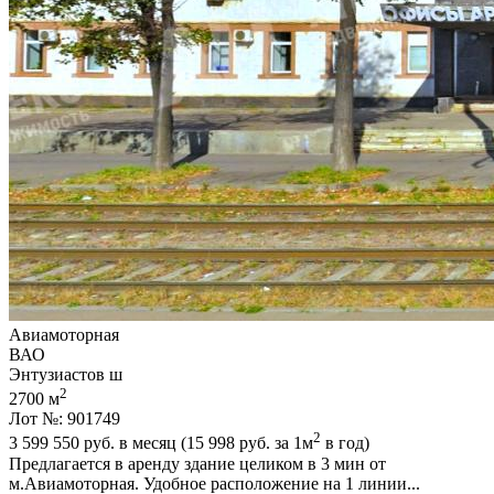
Авиамоторная
ВАО
Энтузиастов ш
2
2700 м
Лот №: 901749
2
3 599 550
руб. в месяц (15 998
руб.
за 1м
в год)
Предлагается в аренду здание целиком в 3 мин от
м.Авиамоторная. Удобное расположение на 1 линии...