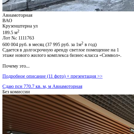
Авиамоторная
ВАО
Крузенштерна ул
2
189.5 м
Лот №: 1111763
2
600 004
руб. в месяц (37 995
руб.
за 1м
в год)
Сдается в долгосрочную аренду светлое помещение на 1
этаже нового жилого комплекса бизнес-класса «Символ».
Почему это...
Подробное описание (11 фото) + презентация >>
Сдаю псн 770.7 кв. м, м Авиамоторная
Без комиссии