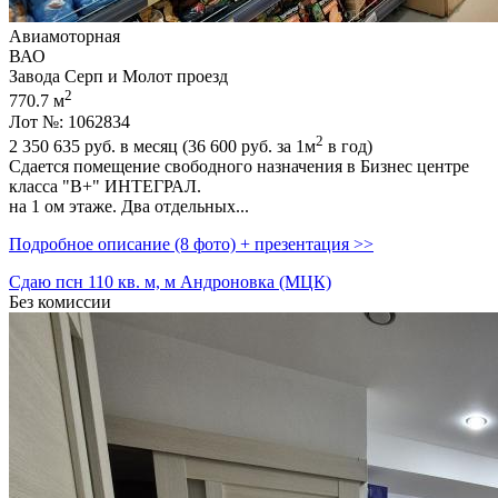
Авиамоторная
ВАО
Завода Серп и Молот проезд
2
770.7 м
Лот №: 1062834
2
2 350 635
руб. в месяц (36 600
руб.
за 1м
в год)
Сдается помещение свободного назначения в Бизнес центре
класса "В+" ИНТЕГРАЛ.
на 1 ом этаже. Два отдельных...
Подробное описание (8 фото) + презентация >>
Сдаю псн 110 кв. м, м Андроновка (МЦК)
Без комиссии