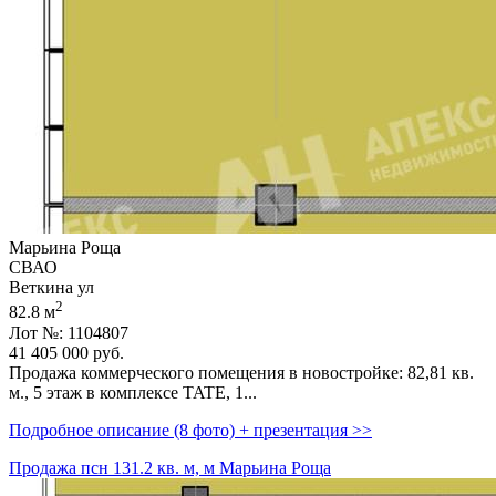
Марьина Роща
СВАО
Веткина ул
2
82.8 м
Лот №: 1104807
41 405 000
руб.
Продажа коммерческого помещения в новостройке: 82,­81 кв.
м.,­ 5 этаж в комплексе TATE,­ 1...
Подробное описание (8 фото) + презентация >>
Продажа псн 131.2 кв. м, м Марьина Роща