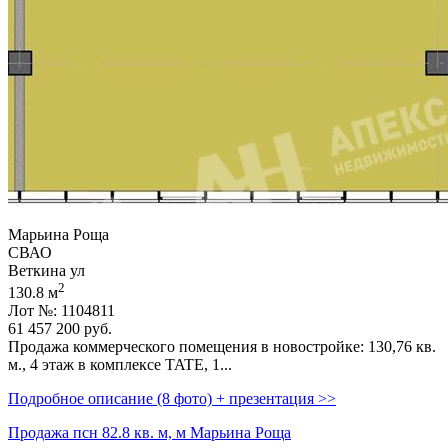
Марьина Роща
СВАО
Веткина ул
2
130.8 м
Лот №: 1104811
61 457 200
руб.
Продажа коммерческого помещения в новостройке: 130,­76 кв.
м.,­ 4 этаж в комплексе TATE,­ 1...
Подробное описание (8 фото) + презентация >>
Продажа псн 82.8 кв. м, м Марьина Роща