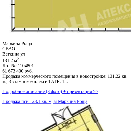
Марьина Роща
СВАО
Веткина ул
2
131.2 м
Лот №: 1104801
61 673 400
руб.
Продажа коммерческого помещения в новостройке: 131,­22 кв.
м.,­ 3 этаж в комплексе TATE,­ 1...
Подробное описание (8 фото) + презентация >>
Продажа псн 123.1 кв. м, м Марьина Роща