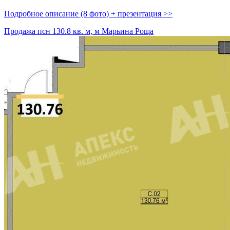
Подробное описание (8 фото) + презентация >>
Продажа псн 130.8 кв. м, м Марьина Роща