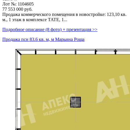
Лот №: 1104605
77 553 000
руб.
Продажа коммерческого помещения в новостройке: 123,­10 кв.
м.,­ 1 этаж в комплексе TATE,­ 1...
Подробное описание (8 фото) + презентация >>
Продажа псн 83.6 кв. м, м Марьина Роща