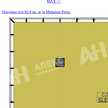
MAX >>
Продажа псн 82.8 кв. м, м Марьина Роща