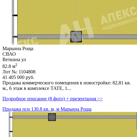
Марьина Роща
СВАО
Веткина ул
2
82.8 м
Лот №: 1104808
41 405 000
руб.
Продажа коммерческого помещения в новостройке: 82,­81 кв.
м.,­ 6 этаж в комплексе TATE,­ 1...
Подробное описание (8 фото) + презентация >>
Продажа псн 130.8 кв. м, м Марьина Роща