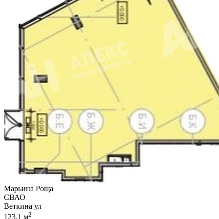
Марьина Роща
СВАО
Веткина ул
2
123.1 м