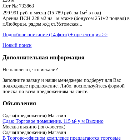
228 м
Лот №: 733863
2
299 991
руб. в месяц (15 789
руб.
за 1м
в год)
Аренда ПСН 228 м2 на 1м этаже (бонусом 251м2 подвал) в
г.Люберцы,­ рядом ж/д ст.Ухтомская...
Подробное описание (14 фото) + презентация >>
Новый поиск
Дополнительная информация
Не нашли то, что искали?
Заполните заявку
и наши менеджеры подберут для Вас
подходящее предложение. Либо, воспользуйтесь
формой
поиска
по всем предложениям на сайте.
Объявления
Сдача(предложения) Магазин
Сдаю Торговое помещение, 115 м² у м Выхино
Москва выхино (юго-восток)
Сдача(предложения) Магазин
В Торгово-офисном комплексе предлагаются торговые