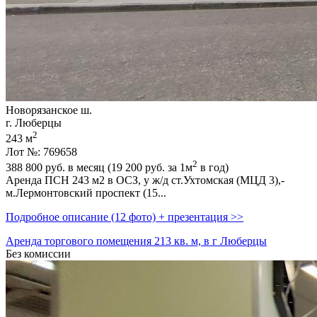
Новорязанское ш.
г. Люберцы
2
243 м
Лот №: 769658
2
388 800
руб. в месяц (19 200
руб.
за 1м
в год)
Аренда ПСН 243 м2 в ОСЗ,­ у ж/д ст.Ухтомская (МЦД 3),­
м.Лермонтовский проспект (15...
Подробное описание (12 фото) + презентация >>
Аренда торгового помещения 213 кв. м, в г Люберцы
Без комиссии