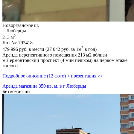
Новорязанское ш.
г. Люберцы
2
213 м
Лот №: 792418
2
479 996
руб. в месяц (27 042
руб.
за 1м
в год)
Аренда перспективного помещения 213 м2 вблизи
м.Лермонтовский проспект (4 мин пешком) на пеpвом этaже
жилогo...
Подробное описание (12 фото) + презентация >>
Аренда магазина 350 кв. м, в г Люберцы
Без комиссии