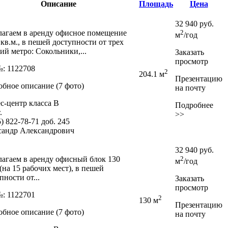
Описание
Площадь
Цена
32 940
руб.
агаем в аренду офисное помещение
2
м
/год
1 кв.м.,­ в пешей доступности от трех
ий метро: Сокольники,­...
Заказать
просмотр
: 1122708
2
204.1 м
Презентацию
бное описание (7 фото)
на почту
с-центр класса В
Подробнее
.
>>
5) 822-78-71
доб. 245
сандр Александрович
32 940
руб.
агаем в аренду офисный блок 130
2
м
/год
 (на 15 рабочих мест),­ в пешей
пности от...
Заказать
просмотр
: 1122701
2
130 м
Презентацию
бное описание (7 фото)
на почту