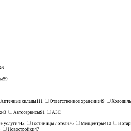
46
ны
59
Аптечные склады
111
Ответственное хранение
49
Холодиль
ки
3
Автосервисы
91
АЗС
е услуги
442
Гостиницы / отели
76
Медцентры
410
Нотар
4
Новостройки
47