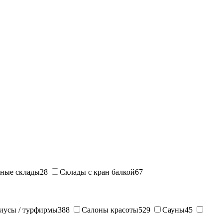
ные склады
28
Склады с кран балкой
67
иусы / турфирмы
388
Салоны красоты
529
Сауны
45