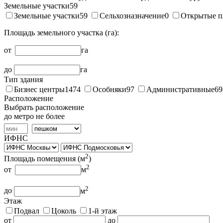
Земельные участки
59
Земельные участки
59
Сельхозназначение
0
Открытые п
Площадь земельного участка (га):
от
га
до
га
Тип здания
Бизнес центры
1474
Особняки
97
Административные
69
Расположение
Выбрать расположение
до метро не более
ИФНС
2
Площадь помещения (
м
)
2
от
м
2
до
м
Этаж
Подвал
Цоколь
1-й этаж
от
до