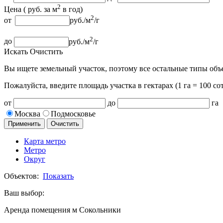
2
Цена (
руб.
за м
в год
)
2
от
руб.
/м
/г
2
до
руб.
/м
/г
Искать
Очистить
Вы ищете земельный участок, поэтому все остальные типы объ
Пожалуйста, введите площадь участка
в гектарах (1 га = 100 сот
от
до
га
Москва
Подмосковье
Применить
Очистить
Карта метро
Метро
Округ
Объектов:
Показать
Ваш выбор:
Аренда помещения м Сокольники