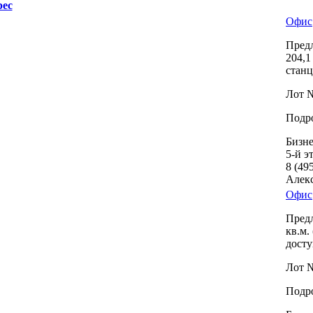
рес
Офис
Предл
204,­
станц
Лот №
Подро
Бизне
5-й эт
8 (49
Алек
Офис
Предл
кв.м.
досту
Лот №
Подро