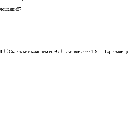
лощадки
87
8
Складские комплексы
595
Жилые дома
419
Торговые ц