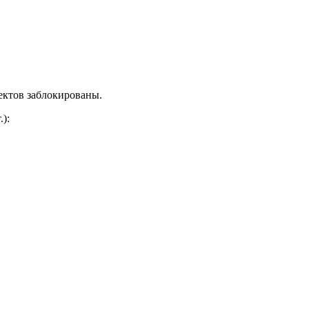
ектов заблокированы.
.)
: