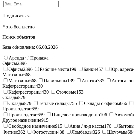
Подписаться
* это бесплатно
Поиск объектов
База обновлена: 06.08.2026
Аренда
Продажа
Офисы
2396
Офисы
2396
Рабочие места
199
Банки
457
Юр. адреса
Магазины
668
Магазины
668
Павильоны
139
Аптеки
335
Автосало
Кафе/рестораны
430
Кафе/рестораны
430
Столовые
153
Склады
879
Склады
879
Теплые склады
755
Склады с офисом
666
Производство
659
Производство
659
Пищевое производство
106
Автомой
Другое назначение
915
Свободное назначение
915
Авиа / ж-д кассы
176
Бытовы
Фитнес
362
Фотостудии
438
Ломбарды
326
Шоурумы
68