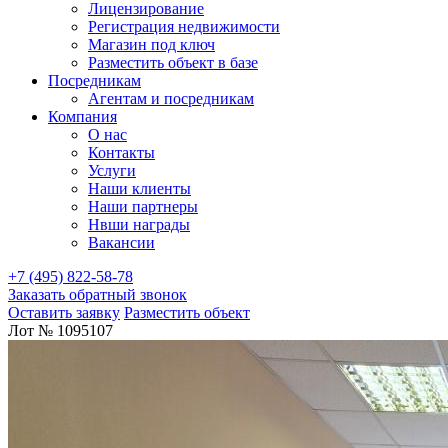
Лицензирование
Регистрация недвижимости
Магазин под ключ
Разместить объект в базе
Посредникам
Агентам и посредникам
Компания
О нас
Контакты
Услуги
Наши клиенты
Наши партнеры
Нвши награды
Вакансии
+7 (495) 822-58-78
Заказать обратный звонок
Оставить заявку
Разместить объект
Лот № 1095107