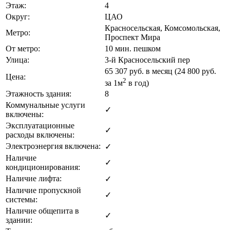
Этаж:
4
Округ:
ЦАО
Красносельская, Комсомольская,
Метро:
Проспект Мира
От метро:
10 мин. пешком
Улица:
3-й Красносельский пер
65 307
руб. в месяц (24 800
руб.
Цена:
2
за 1м
в год)
Этажность здания:
8
Коммунальные услуги
✓
включены:
Эксплуатационные
✓
расходы включены:
Электроэнергия включена:
✓
Наличие
✓
кондиционирования:
Наличие лифта:
✓
Наличие пропускной
✓
системы:
Наличие общепита в
✓
здании: