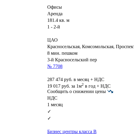
Офисы
Аренда
181.4 кв. м
1 - 2-й
ЦАО
Красносельская, Комсомольская, Проспе
8 мин. пешком
3-й Красносельский пер
№ 7708
287 474
руб. в месяц + НДС
2
19 017
руб.
за 1м
в год + НДС
Сообщить о снижении цены
НДС
1 месяц
✓
✓
Бизнес центры класса B