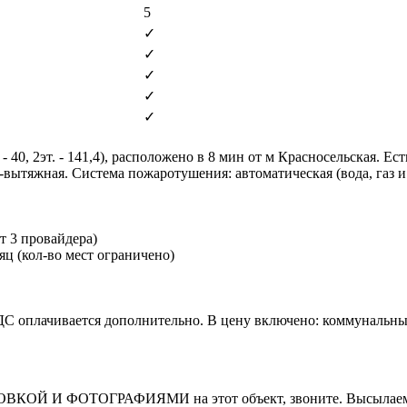
5
✓
✓
✓
✓
✓
 40, 2эт. - 141,4), расположено в 8 мин от м Красносельская. Ес
тяжная. Система пожаротушения: автоматическая (вода, газ и д
т 3 провайдера)
яц (кол-во мест ограничено)
 НДС оплачивается дополнительно. В цену включено: коммунальн
И ФОТОГРАФИЯМИ на этот объект, звоните. Высылаем в т