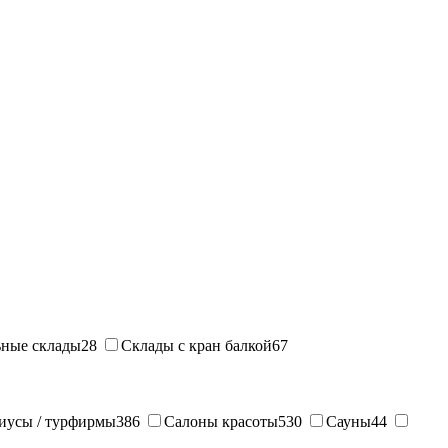
ные склады
28
Склады с кран балкой
67
иусы / турфирмы
386
Салоны красоты
530
Сауны
44