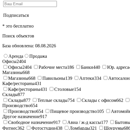
Подписаться
* это бесплатно
Поиск объектов
База обновлена: 08.08.2026
Аренда
Продажа
Офисы
2404
Офисы
2404
Рабочие места
186
Банки
440
Юр. адреса
Магазины
668
Магазины
668
Павильоны
139
Аптеки
334
Автосало
Кафе/рестораны
431
Кафе/рестораны
431
Столовые
154
Склады
877
Склады
877
Теплые склады
754
Склады с офисом
662
Производство
654
Производство
654
Пищевое производство
105
Автомой
Другое назначение
917
Свободное назначение
917
Авиа / ж-д кассы
177
Бытовы
Фитнес
362
Фотостудии
438
Ломбарды
321
Шоурумы
68