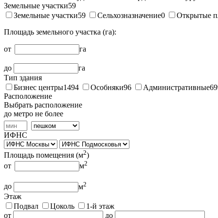
Земельные участки
59
Земельные участки
59
Сельхозназначение
0
Открытые п
Площадь земельного участка (га):
от
га
до
га
Тип здания
Бизнес центры
1494
Особняки
96
Административные
69
Расположение
Выбрать расположение
до метро не более
ИФНС
2
Площадь помещения (
м
)
2
от
м
2
до
м
Этаж
Подвал
Цоколь
1-й этаж
от
до