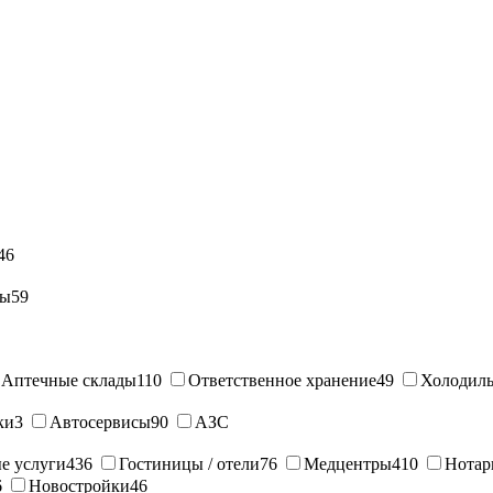
46
ны
59
Аптечные склады
110
Ответственное хранение
49
Холодиль
ки
3
Автосервисы
90
АЗС
е услуги
436
Гостиницы / отели
76
Медцентры
410
Нотар
6
Новостройки
46