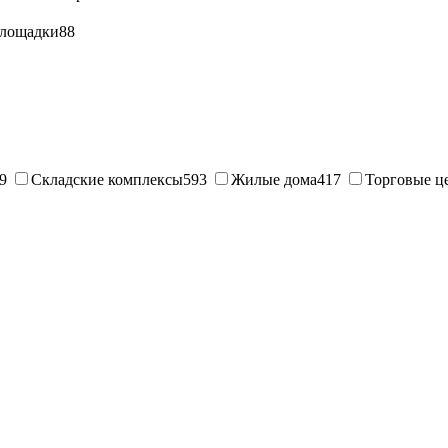
лощадки
88
9
Складские комплексы
593
Жилые дома
417
Торговые ц