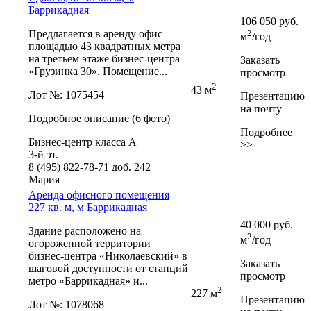
Баррикадная
106 050
руб.
Предлагается в аренду офис
2
м
/год
площадью 43 квадратных метра
на третьем этаже бизнес-центра
Заказать
«Грузинка 30». Помещение...
просмотр
2
43 м
Лот №: 1075454
Презентацию
на почту
Подробное описание (6 фото)
Подробнее
Бизнес-центр класса А
>>
3-й эт.
8 (495) 822-78-71
доб. 242
Мария
Аренда офисного помещения
227 кв. м, м Баррикадная
40 000
руб.
Здание расположено на
2
м
/год
огороженной территории
бизнес-центра «Николаевский» в
Заказать
шаговой доступности от станций
просмотр
метро «Баррикадная» и...
2
227 м
Презентацию
Лот №: 1078068