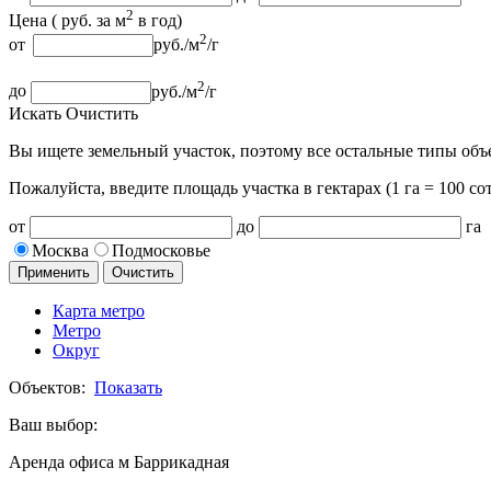
2
Цена (
руб.
за м
в год
)
2
от
руб.
/м
/г
2
до
руб.
/м
/г
Искать
Очистить
Вы ищете земельный участок, поэтому все остальные типы объ
Пожалуйста, введите площадь участка
в гектарах (1 га = 100 сот
от
до
га
Москва
Подмосковье
Применить
Очистить
Карта метро
Метро
Округ
Объектов:
Показать
Ваш выбор:
Аренда офиса м Баррикадная