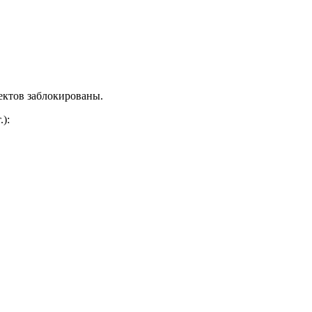
ектов заблокированы.
.)
: