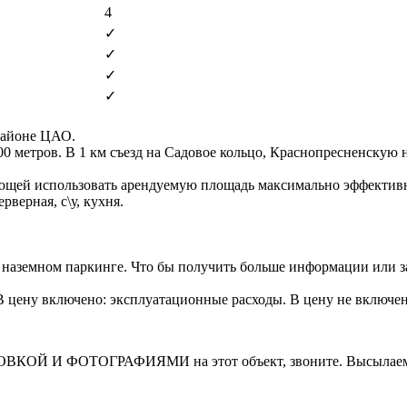
4
✓
✓
✓
✓
районе ЦАО.
0 метров. В 1 км съезд на Садовое кольцо, Краснопресненскую
ющей использовать арендуемую площадь максимально эффектив
верная, с\у, кухня.
 наземном паркинге. Что бы получить больше информации или з
. В цену включено: эксплуатационные расходы. В цену не включе
И ФОТОГРАФИЯМИ на этот объект, звоните. Высылаем в т