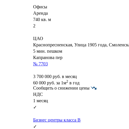
Офисы
Аренда
740 кв. м
2
ЦАО
Краснопресненская, Улица 1905 года, Смоленс
5 мин. пешком
Капранова пер
№ 7703
3 700 000
руб. в месяц
2
60 000
руб.
за 1м
в год
Сообщить о снижении цены
НДС
1 месяц
✓
Бизнес центры класса B
✓