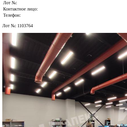
Лот №:
Контактное лицо:
Телефон:
Лот №:
1103764