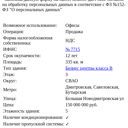
на обработку персональных данных в соответсвие с ФЗ №152-
ФЗ "О персональных данных"
Возможное использование:
Офисы
Операция:
Продажа
Форма налогообложения
НДС
собственника:
ИФНС
№ 7715
Срок окупаемости:
12 лет
Площадь:
335 кв. м
Тип здания:
Бизнес центры класса B
Этаж:
3
Округ:
СВАО
Дмитровская, Савеловская,
Метро:
Бутырская
Улица:
Большая Новодмитровская ул
Цена:
150 000 000
руб.
Этажность здания:
5
Наличие кондиционирования:
✓
Наличие пропускной системы:
✓