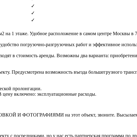
✓
✓
✓
м2 на 1 этаже. Удобное расположение в самом центре Москвы в 
 удобство погрузочно-разгрузочных работ и эффективное использ
ходят в стоимость аренды. Возможны два варианта: приобретени
ъекту. Предусмотрена возможность въезда большегрузного тран
ческой пролонгации.
. В цену включено: эксплуатационные расходы.
И ФОТОГРАФИЯМИ на этот объект, звоните. Высылаем в т
кту с посредниками, но у нас есть партнерская программа по д