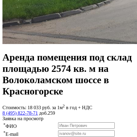
Аренда помещения под склад
площадью 2574 кв. м на
Волоколамском шоссе в
Красногорске
2
Стоимость:
18 033
руб.
за 1м
в год + НДС
8 (495) 822-78-71
доб.259
Заявка на просмотр
*
ФИО
*
E-mail