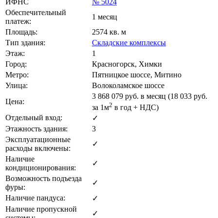
ИФНС
№ 5024
Обеспечительный
1 месяц
платеж:
Площадь:
2574 кв. м
Тип здания:
Складские комплексы
Этаж:
1
Город:
Красногорск, Химки
Метро:
Пятницкое шоссе, Митино
Улица:
Волоколамское шоссе
3 868 079
руб. в месяц (18 033
руб.
Цена:
2
за 1м
в год + НДС)
Отдельный вход:
✓
Этажность здания:
3
Эксплуатационные
✓
расходы включены:
Наличие
✓
кондиционирования:
Возможность подъезда
✓
фуры:
Наличие пандуса:
✓
Наличие пропускной
✓
системы: