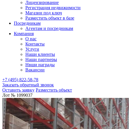
Лицензирование
Регистрация недвижимости
Магазин под ключ
Разместить объект в базе
Посредникам
Агентам и посредникам
Компания
О нас
Контакты
Услуги
Наши клиенты
Наши партнеры
Нвши награды
Вакансии
+7 (495) 822-58-78
Заказать обратный звонок
Оставить заявку
Разместить объект
Лот № 1099037