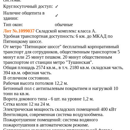
Круглосуточный доступ:
✓
Наличие общепита в
✓
здании:
Тип окон:
обычные
Лот №.1099037
Складской комплекс класса А.
Удобная транспортная доступность: 6 км. до МКАД по
Пятницкому шоссе.
От метро "Пятницкое шоссе" бесплатный корпоративный
транспорт для сотрудников, общественным транспортом 5
минут или 25 минут пешком. 20 минут общественным
транспортом от станции метро "Тушинская".
Oбщая площадь 2574 кв.м., в т.ч. 2180 кв.м. cкладская часть,
394 кв.м. oфиcнaя чacть.
В отличном состоянии.
Рабочая высота потолков 12,2 м.
Бетонный пол с антипылевым покрытием и нагрузкой 10
тонн на кв.м.
Ворота докового типа - 6 шт. на уровне 1,2 м.
Сетка колон 12 на 24 м.
Электрическая мощность складских помещений 400 кВт
Вентиляция, современная система воздухообмена.
Пожаротушение помещений: система водяного
пожаротушения в автоматическом режиме.