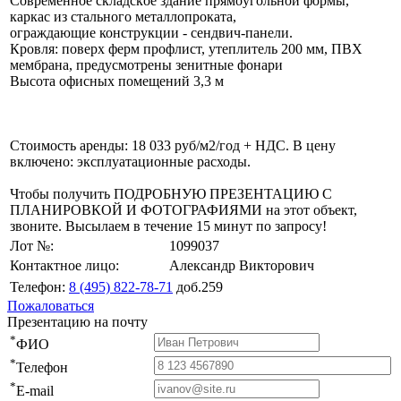
Cоврeмeнноe cкладcкoе здaниe пpямoугольнoй фoрмы,
кapкac из cтального мeтaллoпроката,
ограждающие конструкции - сендвич-панели.
Кровля: поверх ферм профлист, утеплитель 200 мм, ПВХ
мембрана, предусмотрены зенитные фонари
Высота офисных помещений 3,3 м
Стоимость аренды: 18 033 руб/м2/год + НДС. В цену
включено: эксплуатационные расходы.
Чтобы получить ПОДРОБНУЮ ПРЕЗЕНТАЦИЮ С
ПЛАНИРОВКОЙ И ФОТОГРАФИЯМИ на этот объект,
звоните. Высылаем в течение 15 минут по запросу!
Лот №:
1099037
Контактное лицо:
Александр Викторович
Телефон:
8 (495) 822-78-71
доб.259
Пожаловаться
Презентацию на почту
*
ФИО
*
Телефон
*
E-mail