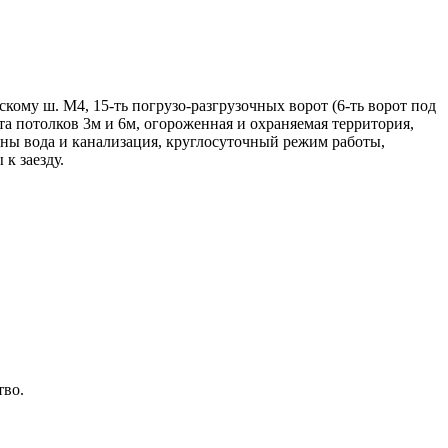
му ш. М4, 15-ть погрузо-разгрузочных ворот (6-ть ворот под
сота потолков 3м и 6м, огороженная и охраняемая территория,
ены вода и канализация, круглосуточный режим работы,
к заезду.
тво.