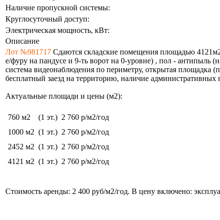
Наличие пропускной системы:
Круглосуточный доступ:
Электрическая мощность, кВт:
Описание
Лот №981717
Сдаются складские помещения площадью 4121м2 (
е/фуру на пандусе и 9-ть ворот на 0-уровне) , пол - антипыль 
система видеонаблюдения по периметру, открытая площадка (п
бесплатный заезд на территорию, наличие административных п
Актуальные площади и цены (м2):
760 м2
(1 эт.)
2 760 р/м2/год
1000 м2
(1 эт.)
2 760 р/м2/год
2452 м2
(1 эт.)
2 760 р/м2/год
4121 м2
(1 эт.)
2 760 р/м2/год
Стоимость аренды: 2 400 руб/м2/год. В цену включено: эксплу