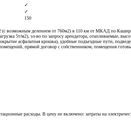
✓
✓
150
с возможным делением от 760м2) в 110 км от МКАД по Каширско
(нагрузка 5т/м2), эл-во по запросу арендатора, отапливаемые, вы
окрытие асфальтная крошка), удобные подъездные пути, подвед
омещений, прямой договор с собственником, помещения готовы 
атационные расходы. В цену не включено: затраты на электричес