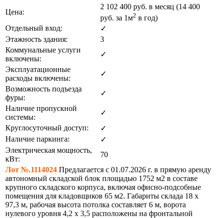
2 102 400
руб. в месяц (14 400
Цена:
2
руб.
за 1м
в год)
Отдельный вход:
✓
Этажность здания:
3
Коммунальные услуги
✓
включены:
Эксплуатационные
✓
расходы включены:
Возможность подъезда
✓
фуры:
Наличие пропускной
✓
системы:
Круглосуточный доступ:
✓
Наличие паркинга:
✓
Электрическая мощность,
70
кВт:
Лот №.1114024
Предлагается с 01.07.2026 г. в прямую аренду
автономный складской блок площадью 1752 м2 в составе
крупного складского корпуса, включая офисно-подсобные
помещения для кладовщиков 65 м2. Габариты склада 18 х
97,3 м, рабочая высота потолка составляет 6 м, ворота
нулевого уровня 4,2 x 3,5 расположены на фронтальной