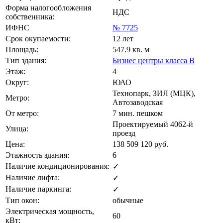
Форма налогообложения
НДС
собственника:
ИФНС
№ 7725
Срок окупаемости:
12 лет
Площадь:
547.9 кв. м
Тип здания:
Бизнес центры класса B
Этаж:
4
Округ:
ЮАО
Технопарк, ЗИЛ (МЦК),
Метро:
Автозаводская
От метро:
7 мин. пешком
Проектируемый 4062-й
Улица:
проезд
Цена:
138 509 120
руб.
Этажность здания:
6
Наличие кондиционирования:
✓
Наличие лифта:
✓
Наличие паркинга:
✓
Тип окон:
обычные
Электрическая мощность,
60
кВт: