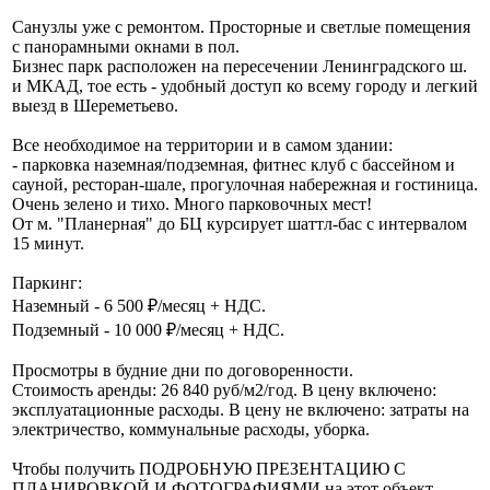
Санузлы уже с ремонтом. Просторные и светлые помещения
с панорамными окнами в пол.
Бизнес парк расположен на пересечении Ленинградского ш.
и МКАД, тое есть - удобный доступ ко всему городу и легкий
выезд в Шереметьево.
Все необходимое на территории и в самом здании:
- парковка наземная/подземная, фитнес клуб с бассейном и
сауной, ресторан-шале, прогулочная набережная и гостиница.
Очень зелено и тихо. Много парковочных мест!
От м. "Планерная" до БЦ курсирует шаттл-бас с интервалом
15 минут.
Паркинг:
Наземный - 6 500 ₽/месяц + НДС.
Подземный - 10 000 ₽/месяц + НДС.
Просмотры в будние дни по договоренности.
Стоимость аренды: 26 840 руб/м2/год. В цену включено:
эксплуатационные расходы. В цену не включено: затраты на
электричество, коммунальные расходы, уборка.
Чтобы получить ПОДРОБНУЮ ПРЕЗЕНТАЦИЮ С
ПЛАНИРОВКОЙ И ФОТОГРАФИЯМИ на этот объект,