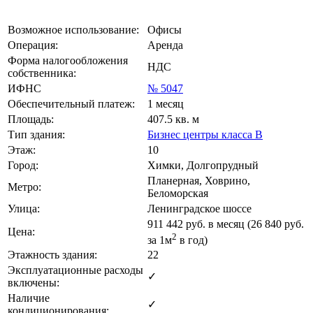
Возможное использование:
Офисы
Операция:
Аренда
Форма налогообложения
НДС
собственника:
ИФНС
№ 5047
Обеспечительный платеж:
1 месяц
Площадь:
407.5 кв. м
Тип здания:
Бизнес центры класса B
Этаж:
10
Город:
Химки, Долгопрудный
Планерная, Ховрино,
Метро:
Беломорская
Улица:
Ленинградское шоссе
911 442
руб. в месяц (26 840
руб.
Цена:
2
за 1м
в год)
Этажность здания:
22
Эксплуатационные расходы
✓
включены:
Наличие
✓
кондиционирования: