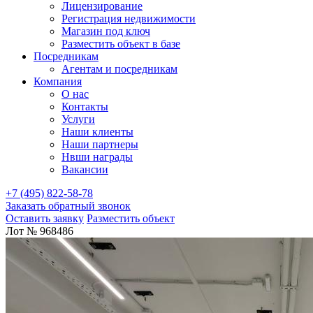
Лицензирование
Регистрация недвижимости
Магазин под ключ
Разместить объект в базе
Посредникам
Агентам и посредникам
Компания
О нас
Контакты
Услуги
Наши клиенты
Наши партнеры
Нвши награды
Вакансии
+7 (495) 822-58-78
Заказать обратный звонок
Оставить заявку
Разместить объект
Лот № 968486