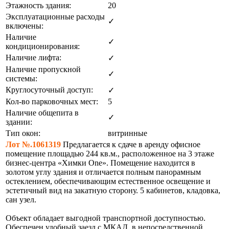
Этажность здания:
20
Эксплуатационные расходы
✓
включены:
Наличие
✓
кондиционирования:
Наличие лифта:
✓
Наличие пропускной
✓
системы:
Круглосуточный доступ:
✓
Кол-во парковочных мест:
5
Наличие общепита в
✓
здании:
Тип окон:
витринные
Лот №.1061319
Предлагается к сдаче в аренду офисное
помещение площадью 244 кв.м., расположенное на 3 этаже
бизнес-центра «Химки One». Помещение находится в
золотом углу здания и отличается полным панорамным
остеклением, обеспечивающим естественное освещение и
эстетичный вид на закатную сторону. 5 кабинетов, кладовка,
сан узел.
Объект обладает выгодной транспортной доступностью.
Обеспечен удобный заезд с МКАД, в непосредственной