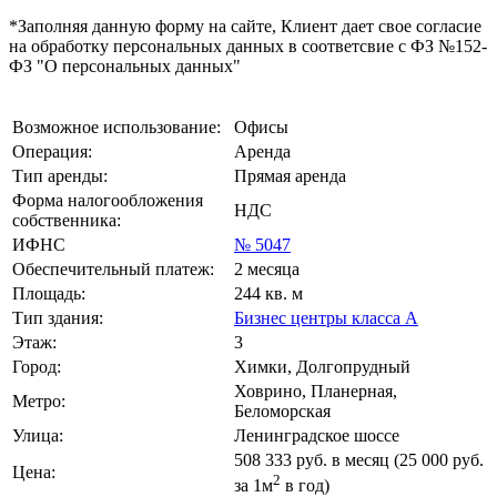
*Заполняя данную форму на сайте, Клиент дает свое согласие
на обработку персональных данных в соответсвие с ФЗ №152-
ФЗ "О персональных данных"
Возможное использование:
Офисы
Операция:
Аренда
Тип аренды:
Прямая аренда
Форма налогообложения
НДС
собственника:
ИФНС
№ 5047
Обеспечительный платеж:
2 месяца
Площадь:
244 кв. м
Тип здания:
Бизнес центры класса А
Этаж:
3
Город:
Химки, Долгопрудный
Ховрино, Планерная,
Метро:
Беломорская
Улица:
Ленинградское шоссе
508 333
руб. в месяц (25 000
руб.
Цена:
2
за 1м
в год)