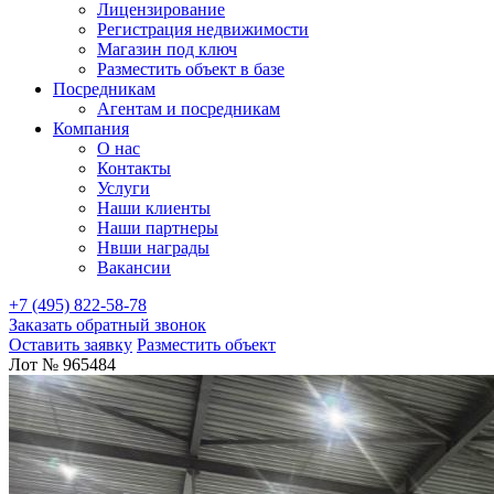
Лицензирование
Регистрация недвижимости
Магазин под ключ
Разместить объект в базе
Посредникам
Агентам и посредникам
Компания
О нас
Контакты
Услуги
Наши клиенты
Наши партнеры
Нвши награды
Вакансии
+7 (495) 822-58-78
Заказать обратный звонок
Оставить заявку
Разместить объект
Лот № 965484