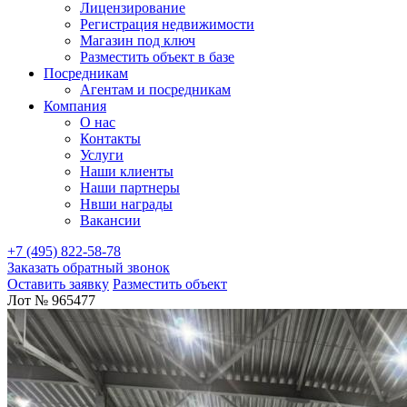
Лицензирование
Регистрация недвижимости
Магазин под ключ
Разместить объект в базе
Посредникам
Агентам и посредникам
Компания
О нас
Контакты
Услуги
Наши клиенты
Наши партнеры
Нвши награды
Вакансии
+7 (495) 822-58-78
Заказать обратный звонок
Оставить заявку
Разместить объект
Лот № 965477