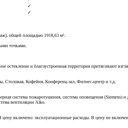
✓
✓
таж), общей площадью 1918,63 м².
рыми точками.
ное остекление и благоустроенная территория притягивают взгл
, Столовая, Кофейня, Конференц-зал, Фитнес-центр и т.д.
рная система пожаротушения, система оповещения (Siemens) и 
стема вентиляции Alko.
. В цену включено: эксплуатационные расходы. В цену не включе