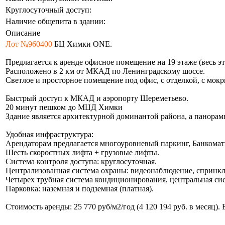
Круглосуточный доступ:
Наличие общепита в здании:
Описание
Лот №960400
БЦ Химки ONE.
Предлагается к аренде офисное помещение на 19 этаже (весь э
Расположено в 2 км от МКАД по Ленинградскому шоссе.
Светлое и просторное помещение под офис, с отделкой, с мок
Быстрый доступ к МКАД и аэропорту Шереметьево.
20 минут пешком до МЦД Химки
Здание является архитектурной доминантой района, а панорам
Удобная инфраструктура:
Арендаторам предлагается многоуровневый паркинг, Банкоматы
Шесть скоростных лифта + грузовые лифты.
Система контроля доступа: круглосуточная.
Централизованная система охраны: видеонаблюдение, спринкле
Четырех трубная система кондиционирования, центральная си
Парковка: наземная и подземная (платная).
Стоимость аренды: 25 770 руб/м2/год (4 120 194 руб. в месяц)