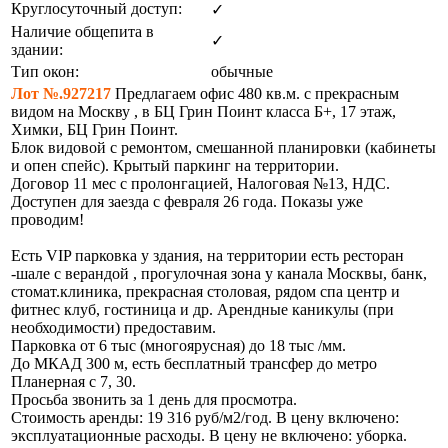
Круглосуточный доступ:
✓
Наличие общепита в
✓
здании:
Тип окон:
обычные
Лот №.927217
Предлагаем офис 480 кв.м. с прекрасным
видом на Москву , в БЦ Грин Поинт класса Б+, 17 этаж,
Химки, БЦ Грин Поинт.
Блок видовой с ремонтом, смешанной планировки (кабинеты
и опен спейс). Крытый паркинг на территории.
Договор 11 мес с пролонгацией, Налоговая №13, НДС.
Доступен для заезда с февраля 26 года. Показы уже
проводим!
Есть VIP парковка у здания, на территории есть ресторан
-шале с верандой , прогулочная зона у канала Москвы, банк,
стомат.клиника, прекрасная столовая, рядом спа центр и
фитнес клуб, гостиница и др. Арендные каникулы (при
необходимости) предоставим.
Парковка от 6 тыс (многоярусная) до 18 тыс /мм.
До МКАД 300 м, есть бесплатный трансфер до метро
Планерная с 7, 30.
Просьба звонить за 1 день для просмотра.
Стоимость аренды: 19 316 руб/м2/год. В цену включено:
эксплуатационные расходы. В цену не включено: уборка.