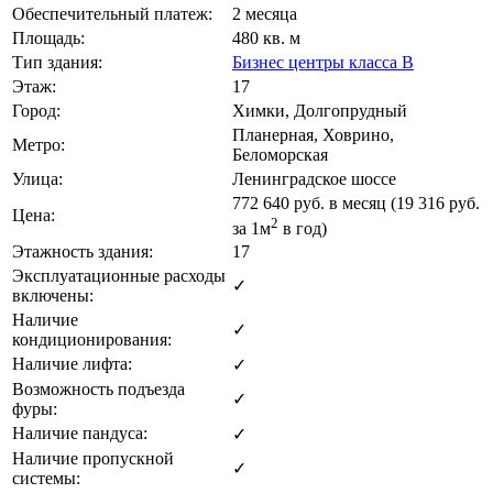
Обеспечительный платеж:
2 месяца
Площадь:
480 кв. м
Тип здания:
Бизнес центры класса B
Этаж:
17
Город:
Химки, Долгопрудный
Планерная, Ховрино,
Метро:
Беломорская
Улица:
Ленинградское шоссе
772 640
руб. в месяц (19 316
руб.
Цена:
2
за 1м
в год)
Этажность здания:
17
Эксплуатационные расходы
✓
включены:
Наличие
✓
кондиционирования:
Наличие лифта:
✓
Возможность подъезда
✓
фуры:
Наличие пандуса:
✓
Наличие пропускной
✓
системы: