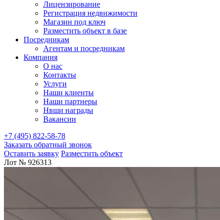
Лицензирование
Регистрация недвижимости
Магазин под ключ
Разместить объект в базе
Посредникам
Агентам и посредникам
Компания
О нас
Контакты
Услуги
Наши клиенты
Наши партнеры
Нвши награды
Вакансии
+7 (495) 822-58-78
Заказать обратный звонок
Оставить заявку
Разместить объект
Лот № 926313