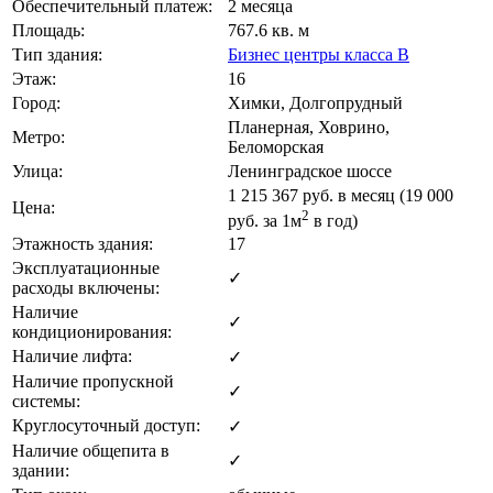
Обеспечительный платеж:
2 месяца
Площадь:
767.6 кв. м
Тип здания:
Бизнес центры класса B
Этаж:
16
Город:
Химки, Долгопрудный
Планерная, Ховрино,
Метро:
Беломорская
Улица:
Ленинградское шоссе
1 215 367
руб. в месяц (19 000
Цена:
2
руб.
за 1м
в год)
Этажность здания:
17
Эксплуатационные
✓
расходы включены:
Наличие
✓
кондиционирования:
Наличие лифта:
✓
Наличие пропускной
✓
системы:
Круглосуточный доступ:
✓
Наличие общепита в
✓
здании: