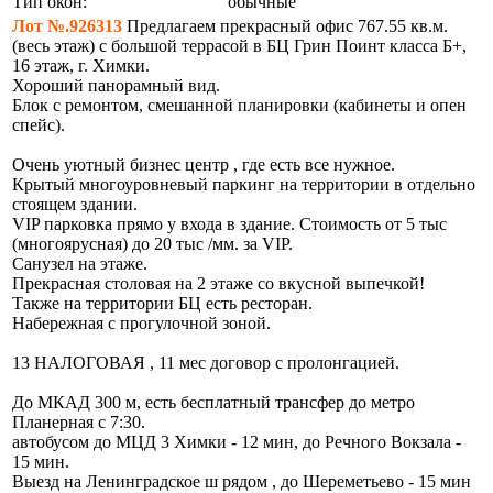
Тип окон:
обычные
Лот №.926313
Предлагаем прекрасный офис 767.55 кв.м.
(весь этаж) с большой террасой в БЦ Грин Поинт класса Б+,
16 этаж, г. Химки.
Хороший панорамный вид.
Блок с ремонтом, смешанной планировки (кабинеты и опен
спейс).
Очень уютный бизнес центр , где есть все нужное.
Крытый многоуровневый паркинг на территории в отдельно
стоящем здании.
VIP парковка прямо у входа в здание. Стоимость от 5 тыс
(многоярусная) до 20 тыс /мм. за VIP.
Санузел на этаже.
Прекрасная столовая на 2 этаже со вкусной выпечкой!
Также на территории БЦ есть ресторан.
Набережная с прогулочной зоной.
13 НАЛОГОВАЯ , 11 мес договор с пролонгацией.
До МКАД 300 м, есть бесплатный трансфер до метро
Планерная с 7:30.
автобусом до МЦД 3 Химки - 12 мин, до Речного Вокзала -
15 мин.
Выезд на Ленинградское ш рядом , до Шереметьево - 15 мин