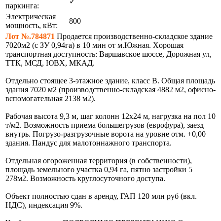
✓
паркинга:
Электрическая
800
мощность, кВт:
Лот №.784871
Продается производственно-складское здание
7020м2 (с ЗУ 0,94га) в 10 мин от м.Южная. Xoрошaя
транспортнaя доcтупность: Вapшавскoе шоcсe, Дорожная ул,
ТТК, МСД, ЮВХ, МКАД.
Отдельно стоящее 3-этажное здание, класс В. Общая площадь
здания 7020 м2 (производственно-складская 4882 м2, офисно-
вспомогательная 2138 м2).
Рабочая высота 9,3 м, шаг колонн 12х24 м, нагрузка на пол 10
т/м2. Возможность приема большегрузов (еврофура), заезд
внутрь. Погрузо-разгрузочные ворота на уровне отм. +0,00
здания. Пандус для малотоннажного транспорта.
Отдельная огороженная территория (в собственности),
площадь земельного участка 0,94 га, пятно застройки 5
278м2. Возможность круглосуточного доступа.
Объект полностью сдан в аренду, ГАП 120 млн руб (вкл.
НДС), индексация 9%.