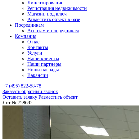
Лицензирование
Регистрация недвижимости
Магазин под ключ
Разместить объект в базе
Посредникам
Агентам и посредникам
Компания
О нас
Контакты
Услуги
Наши клиенты
Наши партнеры
Нвши награды
Вакансии
+7 (495) 822-58-78
Заказать обратный звонок
Оставить заявку
Разместить объект
Лот № 758692