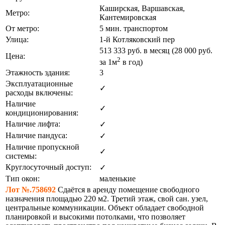
Каширская, Варшавская,
Метро:
Кантемировская
От метро:
5 мин. транспортом
Улица:
1-й Котляковский пер
513 333
руб. в месяц (28 000
руб.
Цена:
2
за 1м
в год)
Этажность здания:
3
Эксплуатационные
✓
расходы включены:
Наличие
✓
кондиционирования:
Наличие лифта:
✓
Наличие пандуса:
✓
Наличие пропускной
✓
системы:
Круглосуточный доступ:
✓
Тип окон:
маленькие
Лот №.758692
Сдаётся в аренду помещение свободного
назначения площадью 220 м2. Третий этаж, свой сан. узел,
центральные коммуникации. Объект обладает свободной
планировкой и высокими потолками, что позволяет