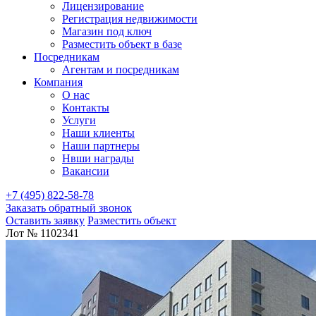
Лицензирование
Регистрация недвижимости
Магазин под ключ
Разместить объект в базе
Посредникам
Агентам и посредникам
Компания
О нас
Контакты
Услуги
Наши клиенты
Наши партнеры
Нвши награды
Вакансии
+7 (495) 822-58-78
Заказать обратный звонок
Оставить заявку
Разместить объект
Лот № 1102341