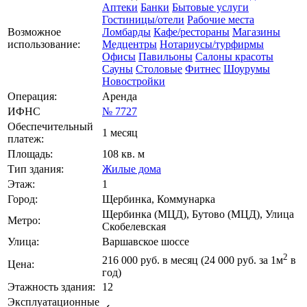
Аптеки
Банки
Бытовые услуги
Гостиницы/отели
Рабочие места
Возможное
Ломбарды
Кафе/рестораны
Магазины
использование:
Медцентры
Нотариусы/турфирмы
Офисы
Павильоны
Салоны красоты
Сауны
Столовые
Фитнес
Шоурумы
Новостройки
Операция:
Аренда
ИФНС
№ 7727
Обеспечительный
1 месяц
платеж:
Площадь:
108 кв. м
Тип здания:
Жилые дома
Этаж:
1
Город:
Щербинка, Коммунарка
Щербинка (МЦД), Бутово (МЦД), Улица
Метро:
Скобелевская
Улица:
Варшавское шоссе
2
216 000
руб. в месяц (24 000
руб.
за 1м
в
Цена:
год)
Этажность здания:
12
Эксплуатационные