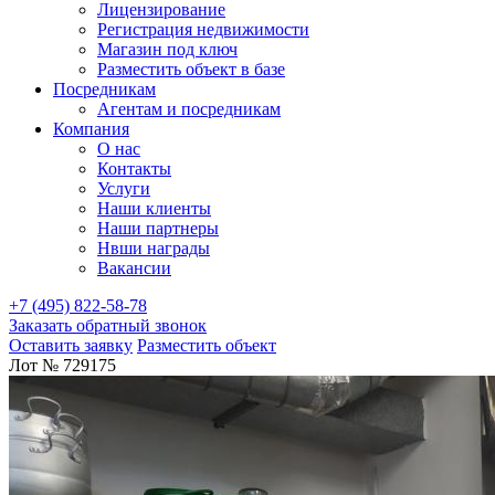
Лицензирование
Регистрация недвижимости
Магазин под ключ
Разместить объект в базе
Посредникам
Агентам и посредникам
Компания
О нас
Контакты
Услуги
Наши клиенты
Наши партнеры
Нвши награды
Вакансии
+7 (495) 822-58-78
Заказать обратный звонок
Оставить заявку
Разместить объект
Лот № 729175