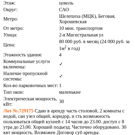
Этаж:
цоколь
Округ:
САО
Шелепиха (МЦК), Беговая,
Метро:
Хорошевская
От метро:
10 мин. транспортом
Улица:
2-я Магистральная ул
80 000
руб. в месяц (24 000
руб.
за
Цена:
2
1м
в год)
Этажность здания:
4
Коммунальные услуги
✓
включены:
Наличие пропускной
✓
системы:
Кол-во парковочных мест:
1
Тип окон:
маленькие
Электрическая мощность,
30
кВт:
Лот №.729175
Сдаю в аренду часть столовой, 2 комнаты с
водой, сан узел общий, коридор, и сть возможность
пользоваться общей кухней с 14 часов до 23.00. доступ с 8
утра до 23.00. Хороший подьезд. Частично оборудовано. 30
квт мощность. Возможен Договор суб аренды.