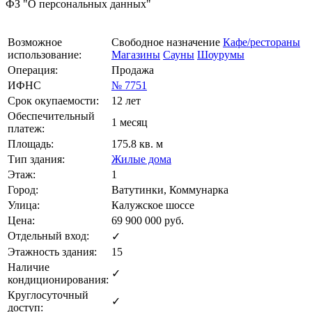
ФЗ "О персональных данных"
Возможное
Свободное назначение
Кафе/рестораны
использование:
Магазины
Сауны
Шоурумы
Операция:
Продажа
ИФНС
№ 7751
Срок окупаемости:
12 лет
Обеспечительный
1 месяц
платеж:
Площадь:
175.8 кв. м
Тип здания:
Жилые дома
Этаж:
1
Город:
Ватутинки, Коммунарка
Улица:
Калужское шоссе
Цена:
69 900 000
руб.
Отдельный вход:
✓
Этажность здания:
15
Наличие
✓
кондиционирования:
Круглосуточный
✓
доступ: