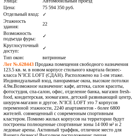
Улица:
Автомобильный проезд
Цена:
75 594 350
руб.
Отдельный вход:
✓
Этажность
22
здания:
Возможность
✓
подъезда фуры:
Круглосуточный
✓
доступ:
Тип окон:
витринные
Лот №.628443
Продажа помещения свободного назначения
123.5 кв. м. в новом корпусе стильного квартала бизнес-
класса N’ICE LOFT (СДАН). Расположено на 1-ом этаже.
Индивидуальный вход, панорамные окна, высокие потолки
4.9м.Возможное назначение: кафе, аптека, салон красоты,
фотостудия, спа-салон, офис, отделение банка, магазин fresh-
food, кондитерская, зоомагазин, детский развивающий центр,
шоурум-магазин и другое. N’ICE LOFT это 7 корпусов
переменной этажности, 2240 апартаментов - более 6800
жителей. совмещенный с современным спортивным
кластером. Помимо жилых корпусов на территории будут
построены полноценные спортивные зоны 14 000 м² и 2
ледовые арены. Активный траффик, отличное место для
Вашего бизнеса! Выгодное расположение: пешая