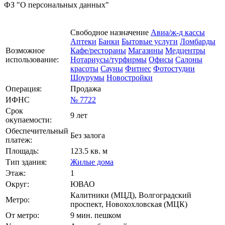
ФЗ "О персональных данных"
Свободное назначение
Авиа/ж-д кассы
Аптеки
Банки
Бытовые услуги
Ломбарды
Возможное
Кафе/рестораны
Магазины
Медцентры
использование:
Нотариусы/турфирмы
Офисы
Салоны
красоты
Сауны
Фитнес
Фотостудии
Шоурумы
Новостройки
Операция:
Продажа
ИФНС
№ 7722
Срок
9 лет
окупаемости:
Обеспечительный
Без залога
платеж:
Площадь:
123.5 кв. м
Тип здания:
Жилые дома
Этаж:
1
Округ:
ЮВАО
Калитники (МЦД), Волгоградский
Метро:
проспект, Новохохловская (МЦК)
От метро:
9 мин. пешком