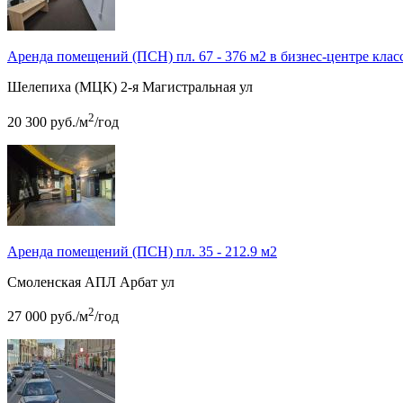
Аренда помещений (ПСН) пл. 67 - 376 м2 в бизнес-центре клас
Шелепиха (МЦК)
2-я Магистральная ул
2
20 300
руб.
/м
/год
Аренда помещений (ПСН) пл. 35 - 212.9 м2
Смоленская АПЛ
Арбат ул
2
27 000
руб.
/м
/год