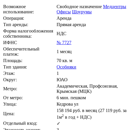
Возможное
Свободное назначение
Медцентры
использование:
Офисы
Шоурумы
Операция:
Аренда
Тип аренды:
Прямая аренда
Форма налогообложения
НДС
собственника:
ИФНС
№ 7727
Обеспечительный
1 месяц
платеж:
Площадь:
70 кв. м
Тип здания:
Особняки
Этаж:
1
Округ:
ЮАО
Академическая, Профсоюзная,
Метро:
Крымская (МЦК)
От метро:
6 мин. пешком
Улица:
Кедрова ул
158 194
руб. в месяц (27 119
руб.
за
Цена:
2
1м
в год + НДС)
Отдельный вход:
✓
Этажность здания:
3