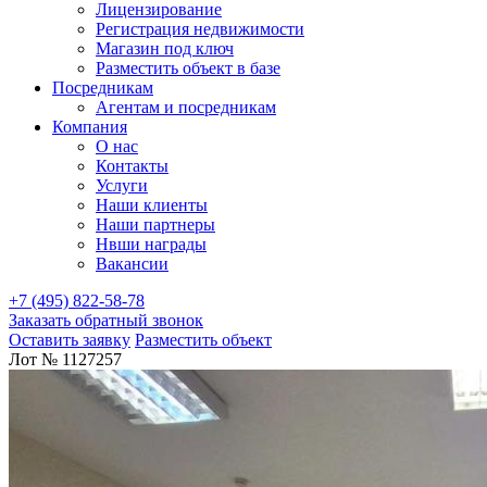
Лицензирование
Регистрация недвижимости
Магазин под ключ
Разместить объект в базе
Посредникам
Агентам и посредникам
Компания
О нас
Контакты
Услуги
Наши клиенты
Наши партнеры
Нвши награды
Вакансии
+7 (495) 822-58-78
Заказать обратный звонок
Оставить заявку
Разместить объект
Лот № 1127257