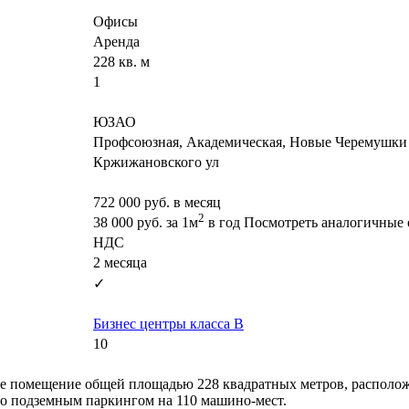
Офисы
Аренда
228 кв. м
1
ЮЗАО
Профсоюзная, Академическая, Новые Черемушки
Кржижановского ул
722 000
руб. в месяц
2
38 000
руб.
за 1м
в год
Посмотреть аналогичные 
НДС
2 месяца
✓
Бизнес центры класса B
10
ое помещение общей площадью 228 квадратных метров, располож
ано подземным паркингом на 110 машино-мест.