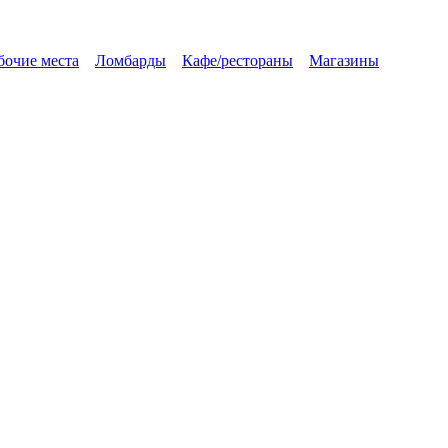
бочие места
Ломбарды
Кафе/рестораны
Магазины