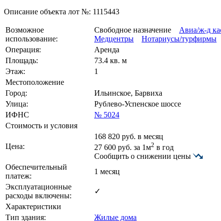
Описание объекта лот №:
1115443
Возможное
Свободное назначение
Авиа/ж-д ка
использование:
Медцентры
Нотариусы/турфирмы
Операция:
Аренда
Площадь:
73.4 кв. м
Этаж:
1
Местоположение
Город:
Ильинское, Барвиха
Улица:
Рублево-Успенское шоссе
ИФНС
№ 5024
Стоимость и условия
168 820
руб. в месяц
2
Цена:
27 600
руб.
за 1м
в год
Сообщить о снижении цены
Обеспечительный
1 месяц
платеж:
Эксплуатационные
✓
расходы включены:
Характеристики
Тип здания:
Жилые дома