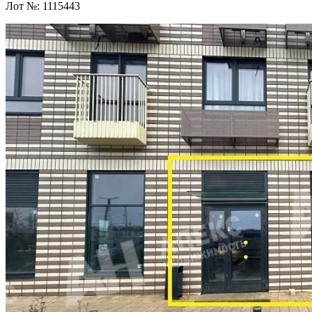
Лот №:
1115443