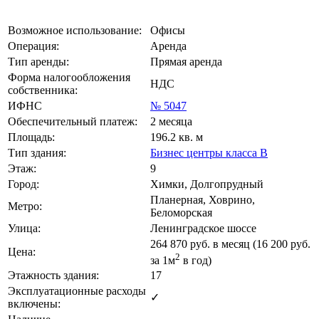
Возможное использование:
Офисы
Операция:
Аренда
Тип аренды:
Прямая аренда
Форма налогообложения
НДС
собственника:
ИФНС
№ 5047
Обеспечительный платеж:
2 месяца
Площадь:
196.2 кв. м
Тип здания:
Бизнес центры класса B
Этаж:
9
Город:
Химки, Долгопрудный
Планерная, Ховрино,
Метро:
Беломорская
Улица:
Ленинградское шоссе
264 870
руб. в месяц (16 200
руб.
Цена:
2
за 1м
в год)
Этажность здания:
17
Эксплуатационные расходы
✓
включены: