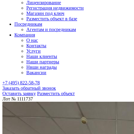
Лицензирование
Регистрация недвижимости
Магазин под ключ
Разместить объект в базе
Посредникам
Агентам и посредникам
Компания
О нас
Контакты
Услуги
Наши клиенты
Наши партнеры
Нвши награды
Вакансии
+7 (495) 822-58-78
Заказать обратный звонок
Оставить заявку
Разместить объект
Лот № 1111737