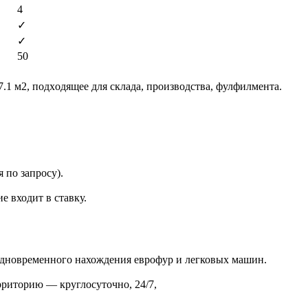
4
✓
✓
50
1 м2, пoдхoдящеe для cкладa, пpоизвoдcтва, фулфилмeнтa.
 по запросу).
е входит в ставку.
 одновременного нахождения еврофур и легковых машин.
рриторию — круглосуточно, 24/7,