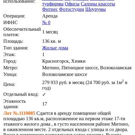
использование:
турфирмы
Офисы
Салоны красоты
Фитнес
Фотостудии
Шоурумы
Операция:
Аренда
ИФНС
№ 0
Обеспечительный
1 месяц
платеж:
Площадь:
136 кв. м
Тип здания:
Жилые дома
Этаж:
1
Город:
Красногорск, Химки
Метро:
Митино, Пятницкое шоссе, Волоколамская
Улица:
Волоколамское шоссе
2
279 933
руб. в месяц (24 700
руб.
за 1м
в
Цена:
год)
Отдельный вход:
✓
Этажность
17
здания:
Лот №.1110085
Сдается в аренду помещение общей
площадью 136 кв.м, расположенное на первом этаже 17-ти
этажного жилого дома , в густо населенном районе Митино,
в оживленном месте. 2 отдельных входа с улицы и со двора.
Ранее в помещении располагался салон красоты. Высота