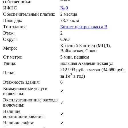
собственника:
ИФНС
№ 0
Обеспечительный платеж:
2 месяца
Площадь:
73.7 кв. м
Тип здания:
Бизнес центры класса B
Этаж:
2
Округ:
САО
Красный Балтиец (МЦД),
Метро:
Войковская, Сокол
От метро:
5 мин. пешком
Улица:
Большая Академическая ул
212 993
руб. в месяц (34 680
руб.
Цена:
2
за 1м
в год)
Этажность здания:
6
Коммунальные услуги
✓
включены:
Эксплуатационные расходы
✓
включены:
Наличие
✓
кондиционирования:
Наличие лифта:
✓