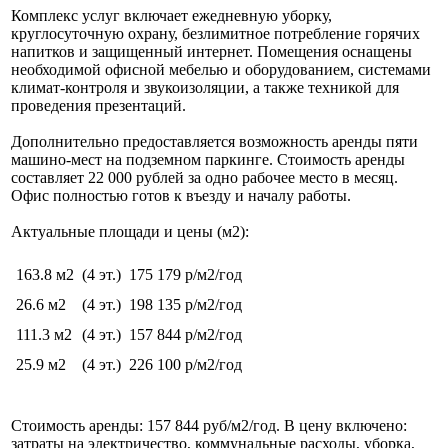
Комплекс услуг включает ежедневную уборку,
круглосуточную охрану, безлимитное потребление горячих
напитков и защищенный интернет. Помещения оснащены
необходимой офисной мебелью и оборудованием, системами
климат-контроля и звукоизоляции, а также техникой для
проведения презентаций.
Дополнительно предоставляется возможность аренды пяти
машино-мест на подземном паркинге. Стоимость аренды
составляет 22 000 рублей за одно рабочее место в месяц.
Офис полностью готов к въезду и началу работы.
Актуальные площади и цены (м2):
163.8 м2
(4 эт.)
175 179 р/м2/год
26.6 м2
(4 эт.)
198 135 р/м2/год
111.3 м2
(4 эт.)
157 844 р/м2/год
25.9 м2
(4 эт.)
226 100 р/м2/год
Стоимость аренды: 157 844 руб/м2/год. В цену включено:
затраты на электричество, коммунальные расходы, уборка,