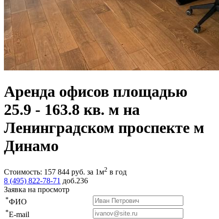
Аренда офисов площадью
25.9 - 163.8 кв. м на
Ленинградском проспекте м
Динамо
2
Стоимость:
157 844
руб.
за 1м
в год
8 (495) 822-78-71
доб.236
Заявка на просмотр
*
ФИО
*
E-mail