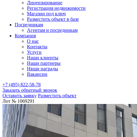
Лицензирование
Регистрация недвижимости
Магазин под ключ
Разместить объект в базе
Посредникам
Агентам и посредникам
Компания
О нас
Контакты
Услуги
Наши клиенты
Наши партнеры
Нвши награды
Вакансии
+7 (495) 822-58-78
Заказать обратный звонок
Оставить заявку
Разместить объект
Лот № 1069291