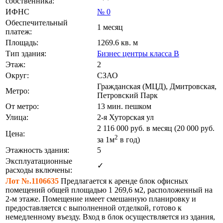
собственника:
ИФНС
№ 0
Обеспечительный
1 месяц
платеж:
Площадь:
1269.6 кв. м
Тип здания:
Бизнес центры класса B
Этаж:
2
Округ:
СЗАО
Гражданская (МЦД), Дмитровская,
Метро:
Петровский Парк
От метро:
13 мин. пешком
Улица:
2-я Хуторская ул
2 116 000
руб. в месяц (20 000
руб.
Цена:
2
за 1м
в год)
Этажность здания:
5
Эксплуатационные
✓
расходы включены:
Лот №.1106635
Предлагается к аренде блок офисных
помещений общей площадью 1 269,6 м2, расположенный на
2-м этаже. Помещение имеет смешанную планировку и
предоставляется с выполненной отделкой, готово к
немедленному въезду. Вход в блок осуществляется из здания,