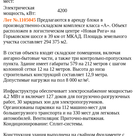
мест:
Электрическая
4200
мощность, кВт:
Лот №.1105045
Предлагаются в аренду блоки в
производственно-складском комплексе класса «А». Объект
расположен в логистическом центре «Новая Рига» на
Горьковском шоссе в 39 км от МКАД. Площадь земельного
участка составляет 294 375 м2.
В состав объекта входят складские помещения, включая
ангарно-бытовые части, а также три контрольно-пропускных
пункта. Здание имеет габариты 579 на 212 метров с шагом
колонной сетки 12 на 12 метров. Высота до низа
строительных конструкций составляет 12,9 метра.
Допустимые нагрузки на пол 8 000 кг/м².
Инфраструктура обеспечивает электроснабжение мощностью
4,2 МВт и включает 127 доков для погрузочно-разгрузочных
работ, 30 зарядных зон для электропогрузчиков.
Организованы парковки на 112 машино-мест для
большегрузного транспорта и на 330 мест для легковых
автомобилей. Вентиляция: Приточно-вытяжная.
Кондиционирование: Сплит-системы.
Конструкция здания выполнена на свайном фундаменте с