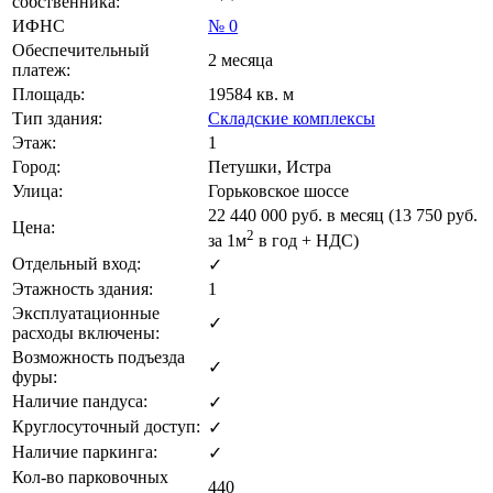
собственника:
ИФНС
№ 0
Обеспечительный
2 месяца
платеж:
Площадь:
19584 кв. м
Тип здания:
Складские комплексы
Этаж:
1
Город:
Петушки, Истра
Улица:
Горьковское шоссе
22 440 000
руб. в месяц (13 750
руб.
Цена:
2
за 1м
в год + НДС)
Отдельный вход:
✓
Этажность здания:
1
Эксплуатационные
✓
расходы включены:
Возможность подъезда
✓
фуры:
Наличие пандуса:
✓
Круглосуточный доступ:
✓
Наличие паркинга:
✓
Кол-во парковочных
440