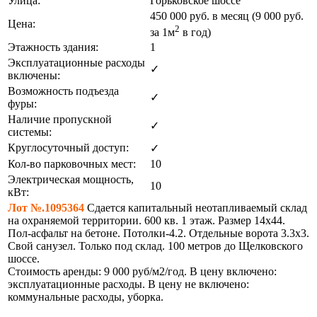
Улица:
Горьковское шоссе
450 000
руб. в месяц (9 000
руб.
Цена:
2
за 1м
в год)
Этажность здания:
1
Эксплуатационные расходы
✓
включены:
Возможность подъезда
✓
фуры:
Наличие пропускной
✓
системы:
Круглосуточный доступ:
✓
Кол-во парковочных мест:
10
Электрическая мощность,
10
кВт:
Лот №.1095364
Сдается капитальный неотапливаемый склад
на охраняемой территории. 600 кв. 1 этаж. Размер 14х44.
Пол-асфальт на бетоне. Потолки-4.2. Отдельные ворота 3.3х3.
Свой санузел. Только под склад. 100 метров до Щелковского
шоссе.
Стоимость аренды: 9 000 руб/м2/год. В цену включено:
эксплуатационные расходы. В цену не включено:
коммунальные расходы, уборка.