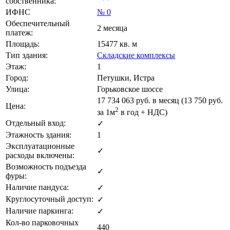
собственника:
ИФНС
№ 0
Обеспечительный
2 месяца
платеж:
Площадь:
15477 кв. м
Тип здания:
Складские комплексы
Этаж:
1
Город:
Петушки, Истра
Улица:
Горьковское шоссе
17 734 063
руб. в месяц (13 750
руб.
Цена:
2
за 1м
в год + НДС)
Отдельный вход:
✓
Этажность здания:
1
Эксплуатационные
✓
расходы включены:
Возможность подъезда
✓
фуры:
Наличие пандуса:
✓
Круглосуточный доступ:
✓
Наличие паркинга:
✓
Кол-во парковочных
440