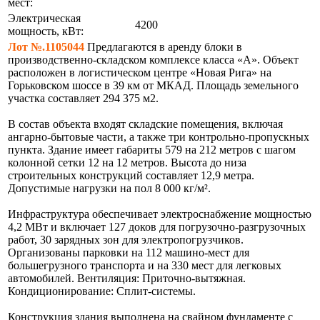
мест:
Электрическая
4200
мощность, кВт:
Лот №.1105044
Предлагаются в аренду блоки в
производственно-складском комплексе класса «А». Объект
расположен в логистическом центре «Новая Рига» на
Горьковском шоссе в 39 км от МКАД. Площадь земельного
участка составляет 294 375 м2.
В состав объекта входят складские помещения, включая
ангарно-бытовые части, а также три контрольно-пропускных
пункта. Здание имеет габариты 579 на 212 метров с шагом
колонной сетки 12 на 12 метров. Высота до низа
строительных конструкций составляет 12,9 метра.
Допустимые нагрузки на пол 8 000 кг/м².
Инфраструктура обеспечивает электроснабжение мощностью
4,2 МВт и включает 127 доков для погрузочно-разгрузочных
работ, 30 зарядных зон для электропогрузчиков.
Организованы парковки на 112 машино-мест для
большегрузного транспорта и на 330 мест для легковых
автомобилей. Вентиляция: Приточно-вытяжная.
Кондиционирование: Сплит-системы.
Конструкция здания выполнена на свайном фундаменте с