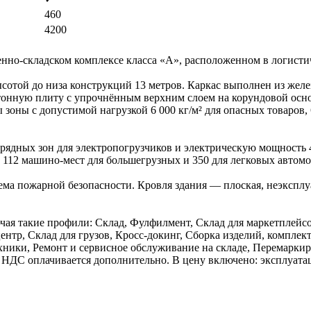
460
4200
нно-складском комплексе класса «А», расположенном в логистич
высотой до низа конструкций 13 метров. Каркас выполнен из же
етонную плиту с упрочнённым верхним слоем на корундовой осн
ы зоны с допустимой нагрузкой 6 000 кг/м² для опасных товаров,
зарядных зон для электропогрузчиков и электрическую мощность
а 112 машино-мест для большегрузных и 350 для легковых автом
а пожарной безопасности. Кровля здания — плоская, неэксплуа
ая такие профили: Склад, Фулфилмент, Склад для маркетплейсо
ентр, Склад для грузов, Кросс-докинг, Сборка изделий, компл
хники, Ремонт и сервисное обслуживание на складе, Перемаркир
ц), НДС оплачивается дополнительно. В цену включено: эксплуат