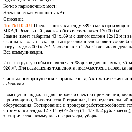
Кол-во парковочных мест:
Электрическая мощность, кВт:
Описание
Лот №1105031
Предлагаются в аренду 38925 м2 в производстве
МКАД. Земельный участок объекта составляет 170 000 м².
Здание имеет габариты 434х169 м с шагом колонн 12х12 м и 
свайный. Полы на складе и антресолях представляют собой б
нагрузку до 8 000 кг/м². Уровень пола 1.2м. Отдельно выделен
Все коммуникации.
Инфраструктура объекта включает 98 доков для погрузки, 35 
920 м². Для размещения транспорта предусмотрена парковка н
Система пожаротушения: Спринклерная, Автоматическая систем
счётчикам.
Помещение подходит для широкого спектра применений, включ
Производство, Логистический терминал, Распределительный ц
оборудования, Тестирование и проверка работоспособности те
Стоимость аренды: 12 787 руб/м2/год (41 477 832 руб. в меся
электричество, коммунальные расходы, уборка.