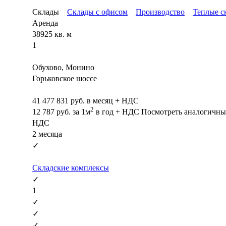
Склады
Склады с офисом
Производство
Теплые с
Аренда
38925 кв. м
1
Обухово, Монино
Горьковское шоссе
41 477 831
руб. в месяц + НДС
2
12 787
руб.
за 1м
в год + НДС
Посмотреть аналогичны
НДС
2 месяца
✓
Складские комплексы
✓
1
✓
✓
✓