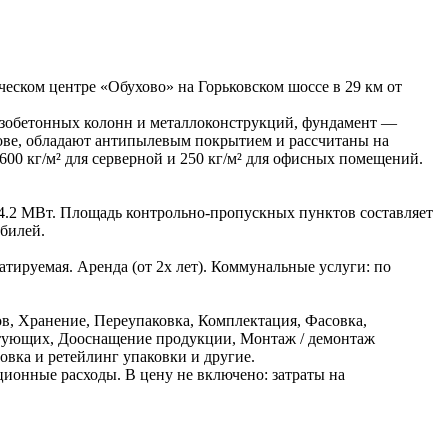
еском центре «Обухово» на Горьковском шоссе в 29 км от
лезобетонных колонн и металлоконструкций, фундамент —
ове, обладают антипылевым покрытием и рассчитаны на
 600 кг/м² для серверной и 250 кг/м² для офисных помещений.
 4.2 МВт. Площадь контрольно-пропускных пунктов составляет
обилей.
тируемая. Аренда (от 2х лет). Коммунальные услуги: по
в, Хранение, Переупаковка, Комплектация, Фасовка,
ектующих, Дооснащение продукции, Монтаж / демонтаж
овка и ретейлинг упаковки и другие.
ационные расходы. В цену не включено: затраты на