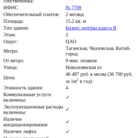
собственника:
ИФНС
№ 7709
Обеспечительный платеж:
2 месяца
Площадь:
15.2 кв. м
Тип здания:
Бизнес центры класса B
Этаж:
2
Округ:
ЦАО
Таганская, Чкаловская, Китай-
Метро:
город
От метро:
9 мин. пешком
Улица:
Николоямская ул
46 487
руб. в месяц (36 700
руб.
Цена:
2
за 1м
в год)
Этажность здания:
4
Коммунальные услуги
✓
включены:
Эксплуатационные расходы
✓
включены:
Наличие
✓
кондиционирования:
Наличие лифта:
✓