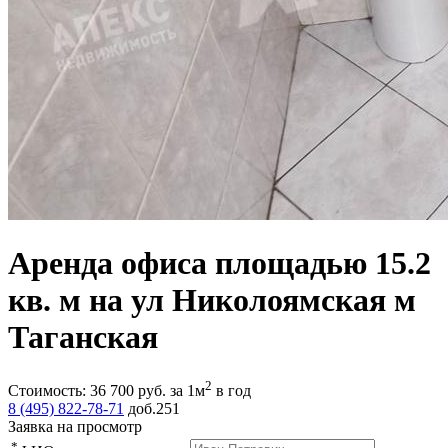
Аренда офиса площадью 15.2
кв. м на ул Николоямская м
Таганская
2
Стоимость:
36 700
руб.
за 1м
в год
8 (495) 822-78-71
доб.251
Заявка на просмотр
*