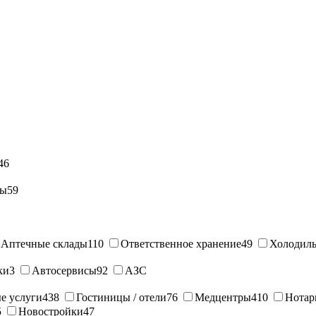
46
ны
59
Аптечные склады
110
Ответственное хранение
49
Холодиль
ки
3
Автосервисы
92
АЗС
е услуги
438
Гостиницы / отели
76
Медцентры
410
Нотар
5
Новостройки
47