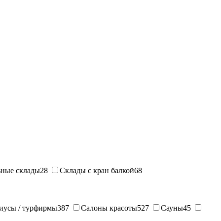
ные склады
28
Склады с кран балкой
68
иусы / турфирмы
387
Салоны красоты
527
Сауны
45