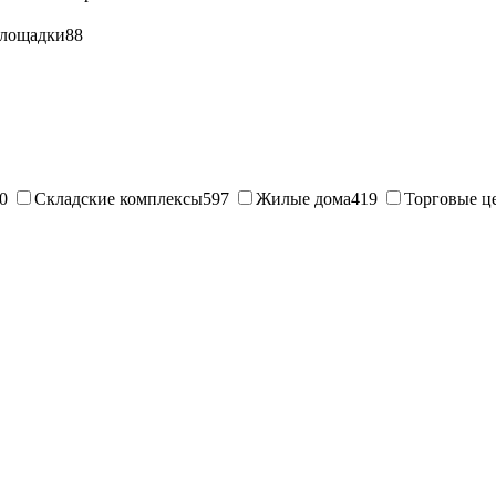
лощадки
88
0
Складские комплексы
597
Жилые дома
419
Торговые ц