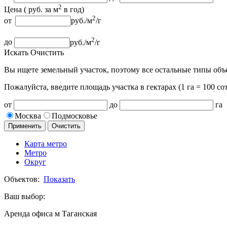
2
Цена (
руб.
за м
в год
)
2
от
руб.
/м
/г
2
до
руб.
/м
/г
Искать
Очистить
Вы ищете земельный участок, поэтому все остальные типы объ
Пожалуйста, введите площадь участка
в гектарах (1 га = 100 сот
от
до
га
Москва
Подмосковье
Применить
Очистить
Карта метро
Метро
Округ
Объектов:
Показать
Ваш выбор:
Аренда офиса м Таганская