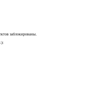
ектов заблокированы.
.)
: