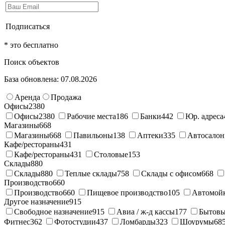
Подписаться
* это бесплатно
Поиск объектов
База обновлена: 07.08.2026
Аренда
Продажа
Офисы
2380
Офисы
2380
Рабочие места
186
Банки
442
Юр. адреса
Магазины
668
Магазины
668
Павильоны
138
Аптеки
335
Автосало
Кафе/рестораны
431
Кафе/рестораны
431
Столовые
153
Склады
880
Склады
880
Теплые склады
758
Склады с офисом
668
Производство
660
Производство
660
Пищевое производство
105
Автомой
Другое назначение
915
Свободное назначение
915
Авиа / ж-д кассы
177
Бытовы
Фитнес
362
Фотостудии
437
Ломбарды
323
Шоурумы
68