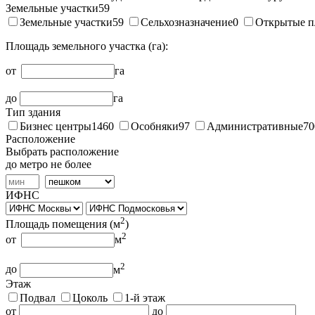
Земельные участки
59
Земельные участки
59
Сельхозназначение
0
Открытые п
Площадь земельного участка (га):
от
га
до
га
Тип здания
Бизнес центры
1460
Особняки
97
Административные
70
Расположение
Выбрать расположение
до метро не более
ИФНС
2
Площадь помещения (
м
)
2
от
м
2
до
м
Этаж
Подвал
Цоколь
1-й этаж
от
до