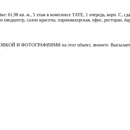
61,98 кв. м., 5 этаж в комплексе TATE, 1 очередь, корп. С, сдача
(медцентр, салон красоты, парикмахерская, офис, ресторан, бар
И ФОТОГРАФИЯМИ на этот объект, звоните. Высылаем в т
т