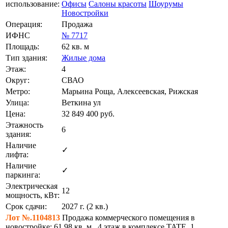
использование:
Офисы
Салоны красоты
Шоурумы
Новостройки
Операция:
Продажа
ИФНС
№ 7717
Площадь:
62 кв. м
Тип здания:
Жилые дома
Этаж:
4
Округ:
СВАО
Метро:
Марьина Роща, Алексеевская, Рижская
Улица:
Веткина ул
Цена:
32 849 400
руб.
Этажность
6
здания:
Наличие
✓
лифта:
Наличие
✓
паркинга:
Электрическая
12
мощность, кВт:
Срок сдачи:
2027 г. (2 кв.)
Лот №.1104813
Продажа коммерческого помещения в
новостройке: 61,98 кв. м., 4 этаж в комплексе TATE, 1