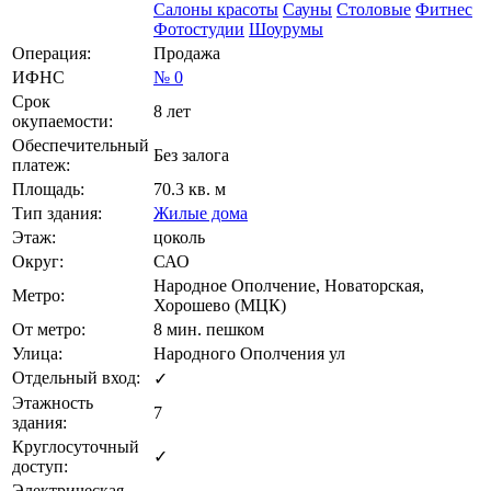
Салоны красоты
Сауны
Столовые
Фитнес
Фотостудии
Шоурумы
Операция:
Продажа
ИФНС
№ 0
Срок
8 лет
окупаемости:
Обеспечительный
Без залога
платеж:
Площадь:
70.3 кв. м
Тип здания:
Жилые дома
Этаж:
цоколь
Округ:
САО
Народное Ополчение, Новаторская,
Метро:
Хорошево (МЦК)
От метро:
8 мин. пешком
Улица:
Народного Ополчения ул
Отдельный вход:
✓
Этажность
7
здания:
Круглосуточный
✓
доступ:
Электрическая