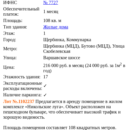
ИФНС
№ 7727
Обеспечительный
1 месяц
платеж:
Площадь:
108 кв. м
Тип здания:
Жилые дома
Этаж:
1
Город:
Щербинка, Коммунарка
Щербинка (МЦД), Бутово (МЦД), Улица
Метро:
Скобелевская
Улица:
Варшавское шоссе
2
216 000
руб. в месяц (24 000
руб.
за 1м
в
Цена:
год)
Этажность здания:
17
Эксплуатационные
✓
расходы включены:
Наличие паркинга:
✓
Лот №.1102237
Предлагается в аренду помещение в жилом
комплексе «Никольские луга». Объект расположен на
пешеходном бульваре, что обеспечивает высокий трафик и
хорошую видимость.
Площадь помещения составляет 108 квадратных метров.