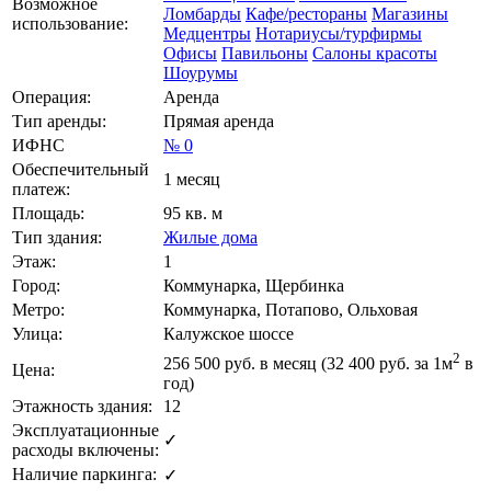
Возможное
Ломбарды
Кафе/рестораны
Магазины
использование:
Медцентры
Нотариусы/турфирмы
Офисы
Павильоны
Салоны красоты
Шоурумы
Операция:
Аренда
Тип аренды:
Прямая аренда
ИФНС
№ 0
Обеспечительный
1 месяц
платеж:
Площадь:
95 кв. м
Тип здания:
Жилые дома
Этаж:
1
Город:
Коммунарка, Щербинка
Метро:
Коммунарка, Потапово, Ольховая
Улица:
Калужское шоссе
2
256 500
руб. в месяц (32 400
руб.
за 1м
в
Цена:
год)
Этажность здания:
12
Эксплуатационные
✓
расходы включены:
Наличие паркинга:
✓