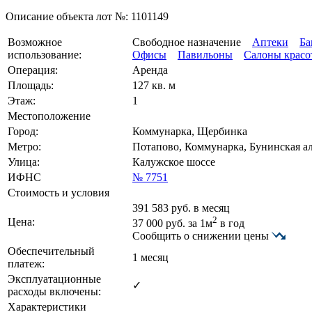
Описание объекта лот №:
1101149
Возможное
Свободное назначение
Аптеки
Ба
использование:
Офисы
Павильоны
Салоны красо
Операция:
Аренда
Площадь:
127 кв. м
Этаж:
1
Местоположение
Город:
Коммунарка, Щербинка
Метро:
Потапово, Коммунарка, Бунинская а
Улица:
Калужское шоссе
ИФНС
№ 7751
Стоимость и условия
391 583
руб. в месяц
2
Цена:
37 000
руб.
за 1м
в год
Сообщить о снижении цены
Обеспечительный
1 месяц
платеж:
Эксплуатационные
✓
расходы включены:
Характеристики