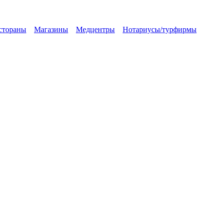
стораны
Магазины
Медцентры
Нотариусы/турфирмы