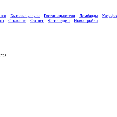
нки
Бытовые услуги
Гостиницы/отели
Ломбарды
Кафе/ре
ты
Столовые
Фитнес
Фотостудии
Новостройки
ллея